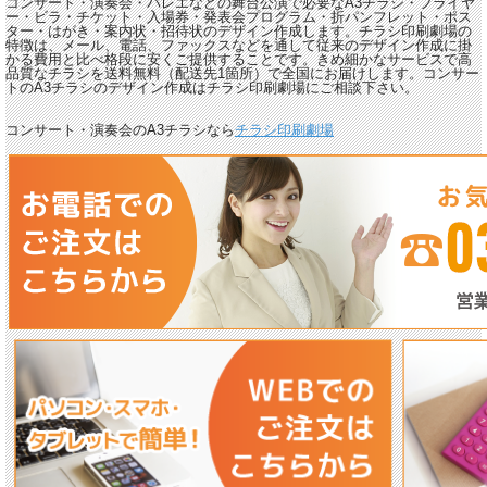
コンサート・演奏会・バレエなどの舞台公演で必要なA3チラシ・フライヤ
ー・ビラ・チケット・入場券・発表会プログラム・折パンフレット・ポス
ター・はがき・案内状・招待状のデザイン作成します。チラシ印刷劇場の
特徴は、メール、電話、ファックスなどを通して従来のデザイン作成に掛
かる費用と比べ格段に安くご提供することです。きめ細かなサービスで高
品質なチラシを送料無料（配送先1箇所）で全国にお届けします。コンサー
トのA3チラシのデザイン作成はチラシ印刷劇場にご相談下さい。
コンサート・演奏会のA3チラシなら
チラシ印刷劇場