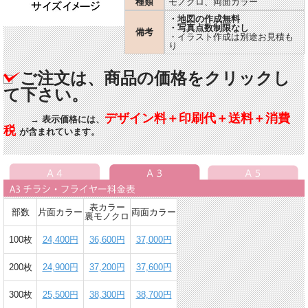
種類
モノクロ、両面カラー
・地図の作成無料
・写真点数制限なし
備考
・イラスト作成は別途お見積も
り
ご注文は、商品の価格をクリックし
て下さい。
デザイン料＋印刷代＋送料＋消費
→ 表示価格には、
税
が含まれています。
表カラー
部数
片面カラー
両面カラー
裏モノクロ
100枚
24,400円
36,600円
37,000円
200枚
24,900円
37,200円
37,600円
300枚
25,500円
38,300円
38,700円