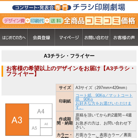
A3チラシ・フライヤー
お客様の希望以上のデザインをお届け【A3チラシ・
フライヤー】
サイズ
A3サイズ（297mm×420mm）
コート紙 90Kg／マットコート
紙 90Kg
印刷紙
お好きな方をお選びいただけま
す。
原稿を頂いてから約2週間～4週
作成期
間
間・納期
お急ぎの方は、お問い合わせ下
さい。
カラー・
片面カラー、表面カラー／裏面