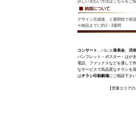
詳しい支払い方法は
こちら
をご
デザイン完成後、１週間程で発
※納品までに約2～3週間
コンサート
、バレエ
発表会
、
演
パンフレット・ポスター・はが
電話、ファックスなどを通して
なサービスで高品質なチラシを送
は
チラシ印刷劇場
にご相談下さ
【営業エリアの