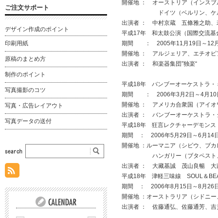
開催地 ： オーストリア（インス
ご注文サポート
ドイツ（ベルリン、ケルン）
出演者 ： 中村京蔵 五條雅之助、
デザイン作成のポイント
平成17年 和太鼓公演（国際交流基金
期間 ： 2005年11月19日～12
印刷用紙
開催地 ： アルジェリア、エチオ
原稿のまとめ方
出演者 ： 和楽器集団”独楽“
制作のポイント
平成18年 バンブーオーケストラ・ミ
写真撮影のコツ
期間 ： 2006年3月2日～4月10
開催地 ： アメリカ合衆国（アイ
写真・広告レイアウト
出演者 ： バンブーオーケストラ・
写真データの送付
平成18年 狂言レクチャーデモン
期間 ： 2006年5月29日～6月14
開催地 ：ルーマニア（シビウ、ブ
ハンガリー（ブタペスト、デブ
出演者 ： 大藏基誠 茂山良暢 
平成18年 津軽三味線 SOUL＆BEA
期間 ： 2006年8月15日～8月26
開催地 ：オーストラリア（シドニ
出演者 ： 佐藤通弘、佐藤通芳、