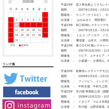
2026/08
平成19年 芸人寄合衆ようそろレ
日
月
火
水
木
金
土
期間 ： 2007年2月9日～2月21
開催地 ： ケニア（ナイロビ）、モ
1
出演者 ： はせみきた 岡田寛行
2
3
4
5
6
7
8
平成19年 和三BOMレクチャーデ
9
10
11
12
13
14
15
期間 ： 2007年3月1日～3月14
16
17
18
19
20
21
22
開催地 ： トルコ（アンカラ、イス
23
24
25
26
27
28
29
出演者 ： 響道宴、山本大、小濱明
30
31
■
■
平成19年 東 CO-CHI 風レクチ
今日
定休日
期間 ： 2007年10月29日～11
開催地 ： リビア、エチオピア、
出演者 ： 小泉謙一、小濱明人、
リンク集
平成20年 歌舞伎レクチャーデモ公
期間 ： 2008年2月4日～2月15
開催地 ： フィリピン、インドネ
出演者 ： 中村京蔵、中村又之助
平成20年 市川慎 筝西欧公演（国
期間 ： 2008年10月22日～10
開催地 ： イタリア、マルタ共和
出演者 ： 市川慎、山野安珠美、