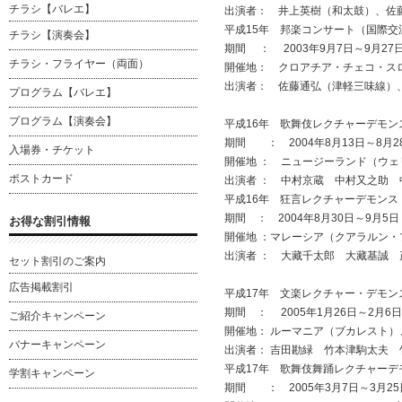
チラシ【バレエ】
出演者： 井上英樹（和太鼓）、佐
平成15年 邦楽コンサート（国際交
チラシ【演奏会】
期間 ： 2003年9月7日～9月27
チラシ・フライヤー（両面）
開催地： クロアチア・チェコ・ス
出演者： 佐藤通弘（津軽三味線）
プログラム【バレエ】
プログラム【演奏会】
平成16年 歌舞伎レクチャーデモ
期間 ： 2004年8月13日～8月2
入場券・チケット
開催地 ： ニュージーランド（ウ
ポストカード
出演者 ： 中村京蔵 中村又之助 
平成16年 狂言レクチャーデモン
期間 ： 2004年8月30日～9月5日
お得な割引情報
開催地 ：マレーシア（クアラルン・
出演者 ： 大藏千太郎 大藏基誠
セット割引のご案内
広告掲載割引
平成17年 文楽レクチャー・デモ
期間 ： 2005年1月26日～2月6日
ご紹介キャンペーン
開催地： ルーマニア（ブカレスト
バナーキャンペーン
出演者： 吉田勘緑 竹本津駒太夫
平成17年 歌舞伎舞踊レクチャー
学割キャンペーン
期間 ： 2005年3月7日～3月25