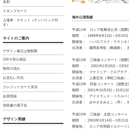
名刺
スタンプカード
海外公演実績
入場券・チケット（ナンバリング付
き）
平成11年 ロシア歌舞伎公演（国際
期間 ： 1999年9月13日～9月24日
サイトのご案内
開催地： ハバロフスク・ウラジオ
出演者： 藤間多寿彰（舞踊家）、
デザイン修正は無制限
100％安心保証
平成13年 三味線コンサート（国際
期間 ： 2001年2月28日～3月9
制作の流れ
開催地： マケドニア・クロアチア
お支払い方法
出演者： 上妻宏光（津軽三味線）
平成13年 邦楽コンサート（国際交
クレジットカード決済
期間 ： 2001年10月3日～10月13
開催地： アイスランド・ベラルー
会員登録
出演者： みやざきみえこ（琴）、
領収書の電子化
平成15年 三味線・太鼓コンサー
デザイン実績
期間 ： 2003年3月14日～3月21日
開催地： ロシア共和国イルクーツ