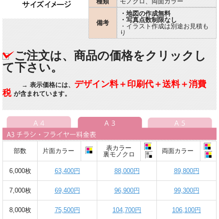
種類
モノクロ、両面カラー
・地図の作成無料
・写真点数制限なし
備考
・イラスト作成は別途お見積も
り
ご注文は、商品の価格をクリックし
て下さい。
デザイン料＋印刷代＋送料＋消費
→ 表示価格には、
税
が含まれています。
表カラー
部数
片面カラー
両面カラー
裏モノクロ
6,000枚
63,400円
88,000円
89,800円
7,000枚
69,400円
96,900円
99,300円
8,000枚
75,500円
104,700円
106,100円