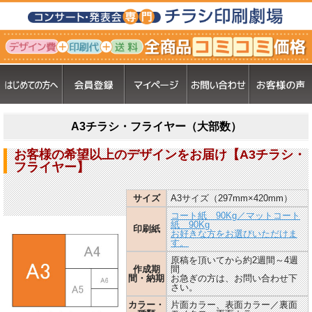
A3チラシ・フライヤー（大部数）
お客様の希望以上のデザインをお届け【A3チラシ・
フライヤー】
サイズ
A3サイズ（297mm×420mm）
コート紙 90Kg／マットコート
紙 90Kg
印刷紙
お好きな方をお選びいただけま
す。
原稿を頂いてから約2週間～4週
作成期
間
間・納期
お急ぎの方は、お問い合わせ下
さい。
カラー・
片面カラー、表面カラー／裏面