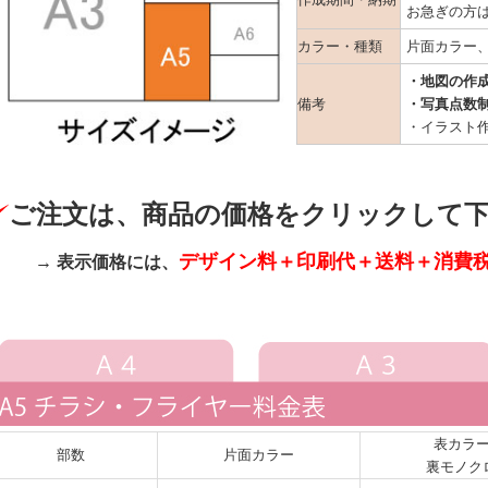
お急ぎの方
カラー・種類
片面カラー
・地図の作
備考
・写真点数
・イラスト
ご注文は、商品の価格をクリックして
デザイン料＋印刷代＋送料＋消費
→ 表示価格には、
表カラ
部数
片面カラー
裏モノク