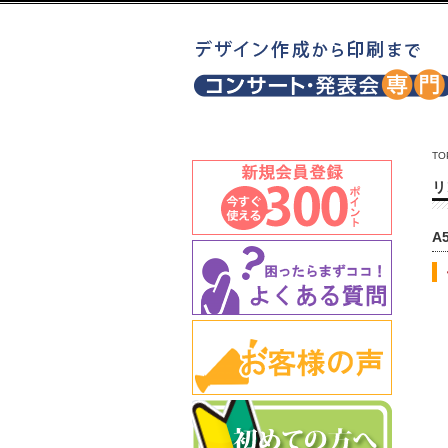
TO
リ
A