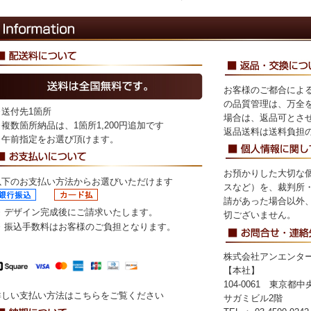
お客様のご都合によ
の品質管理は、万全
※送付先1箇所
場合は、返品可とさ
※複数箇所納品は、1箇所1,200円追加です
返品送料は送料負担
※午前指定をお選び頂けます。
お預かりした大切な
以下のお支払い方法からお選びいただけます
スなど）を、裁判所
請があった場合以外
※ デザイン完成後にご請求いたします。
切ございません。
※ 振込手数料はお客様のご負担となります。
株式会社アンエンタ
【本社】
104-0061 東京都
詳しい支払い方法は
こちら
をご覧ください
サガミビル2階